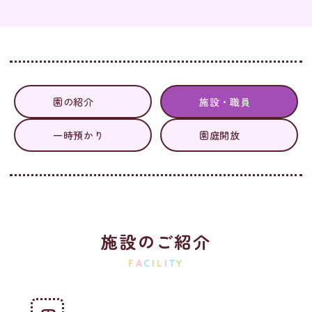
園の紹介
施設・職員
一時預かり
園庭開放
施設のご紹介
F
A
C
I
L
I
T
Y