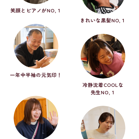
笑顔とピアノがNO,１
きれいな黒髪NO,１
一年中半袖の元気印！
冷静沈着COOLな
先生NO,１