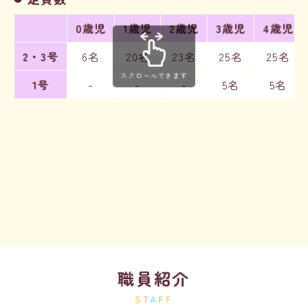
0歳児
1歳児
2歳児
3歳児
4歳児
2・3号
6名
20名
23名
25名
25名
スクロールできます
1号
-
-
-
5名
5名
職員紹介
S
T
A
F
F